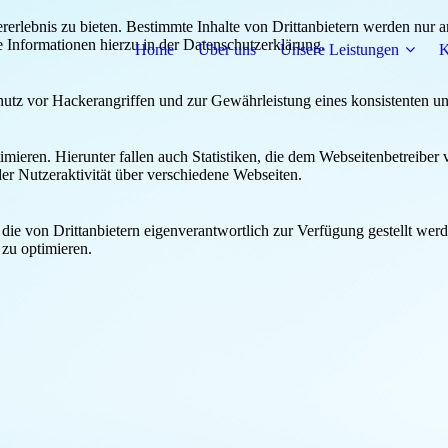
lebnis zu bieten. Bestimmte Inhalte von Drittanbietern werden nur ang
e Informationen hierzu in der Datenschutzerklärung.
Home
Über uns
Unsere Leistungen
K
utz vor Hackerangriffen und zur Gewährleistung eines konsistenten un
ieren. Hierunter fallen auch Statistiken, die dem Webseitenbetreiber v
r Nutzeraktivität über verschiedene Webseiten.
 die von Drittanbietern eigenverantwortlich zur Verfügung gestellt wer
 zu optimieren.